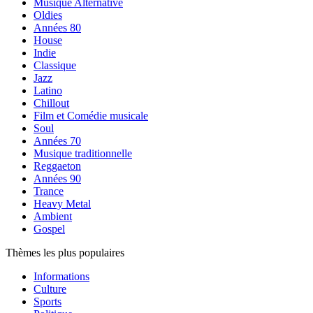
Musique Alternative
Oldies
Années 80
House
Indie
Classique
Jazz
Latino
Chillout
Film et Comédie musicale
Soul
Années 70
Musique traditionnelle
Reggaeton
Années 90
Trance
Heavy Metal
Ambient
Gospel
Thèmes les plus populaires
Informations
Culture
Sports