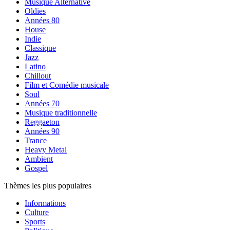
Musique Alternative
Oldies
Années 80
House
Indie
Classique
Jazz
Latino
Chillout
Film et Comédie musicale
Soul
Années 70
Musique traditionnelle
Reggaeton
Années 90
Trance
Heavy Metal
Ambient
Gospel
Thèmes les plus populaires
Informations
Culture
Sports