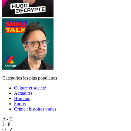
Catégories les plus populaires
Culture et société
Actualités
Humour
Sports
Crime : histoires vraies
A - H
I - P
Q - Z