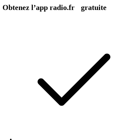
Obtenez l’app radio.fr gratuite