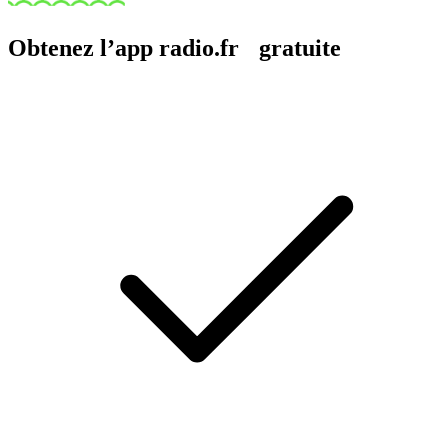
Obtenez l’app radio.fr gratuite