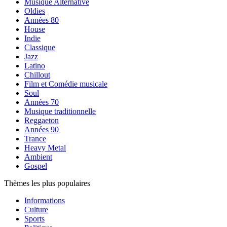
Musique Alternative
Oldies
Années 80
House
Indie
Classique
Jazz
Latino
Chillout
Film et Comédie musicale
Soul
Années 70
Musique traditionnelle
Reggaeton
Années 90
Trance
Heavy Metal
Ambient
Gospel
Thèmes les plus populaires
Informations
Culture
Sports