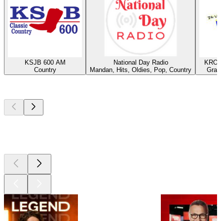
KSJB 600 AM
National Day Radio
KROX
Country
Mandan, Hits, Oldies, Pop, Country
Gran
Les meilleurs
podcasts
Les meilleurs
podcasts
Les meilleurs
podcasts