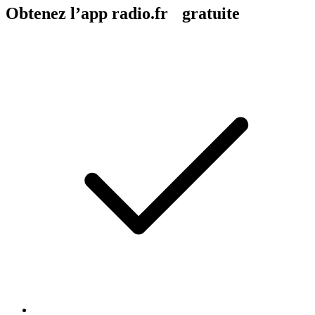
Obtenez l’app radio.fr gratuite