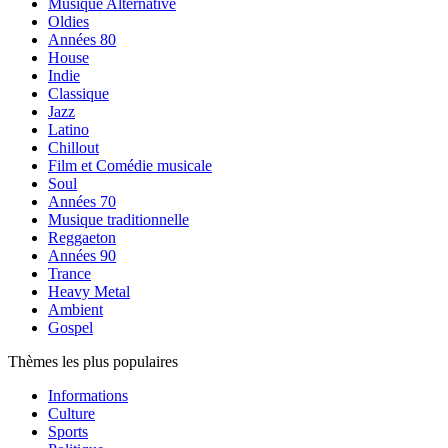
Musique Alternative
Oldies
Années 80
House
Indie
Classique
Jazz
Latino
Chillout
Film et Comédie musicale
Soul
Années 70
Musique traditionnelle
Reggaeton
Années 90
Trance
Heavy Metal
Ambient
Gospel
Thèmes les plus populaires
Informations
Culture
Sports