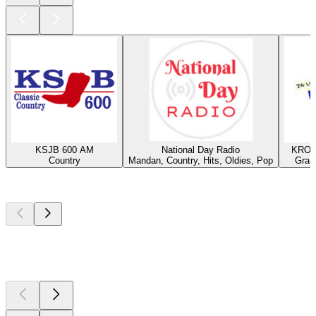
KSJB 600 AM
National Day Radio
KROX
Country
Mandan, Country, Hits, Oldies, Pop
Gran
Les meilleurs
podcasts
Les meilleurs
podcasts
Les meilleurs
podcasts