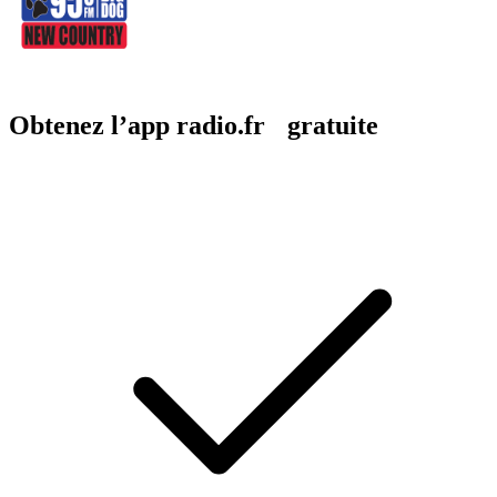
Obtenez l’app radio.fr gratuite