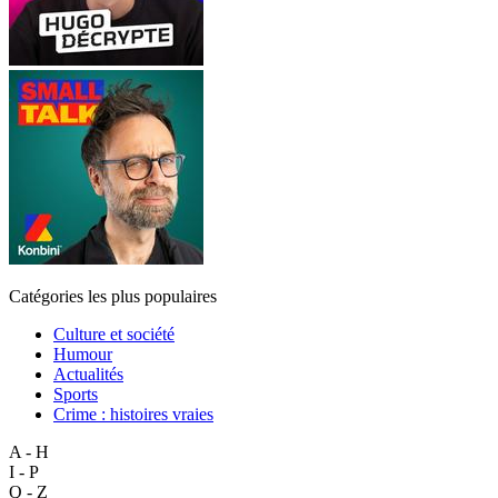
Catégories les plus populaires
Culture et société
Humour
Actualités
Sports
Crime : histoires vraies
A - H
I - P
Q - Z