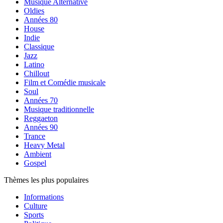
Musique Alternative
Oldies
Années 80
House
Indie
Classique
Jazz
Latino
Chillout
Film et Comédie musicale
Soul
Années 70
Musique traditionnelle
Reggaeton
Années 90
Trance
Heavy Metal
Ambient
Gospel
Thèmes les plus populaires
Informations
Culture
Sports