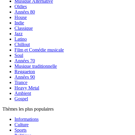
Musique Alternative
Oldies
Années 80
House
Indie
Classique
Jazz
Latino
Chillout
Film et Comédie musicale
Soul
Années 70
Musique traditionnelle
Reggaeton
Années 90
Trance
Heavy Metal
Ambient
Gospel
Thèmes les plus populaires
Informations
Culture
Sports