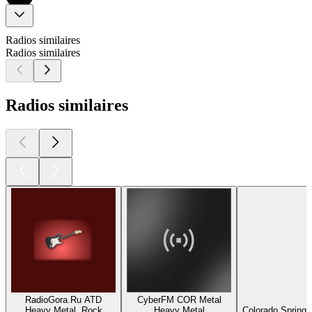
Radios similaires
Radios similaires
Radios similaires
RadioGora.Ru ATD
CyberFM COR Metal
N
Heavy Metal, Rock
Heavy Metal
Colorado Springs