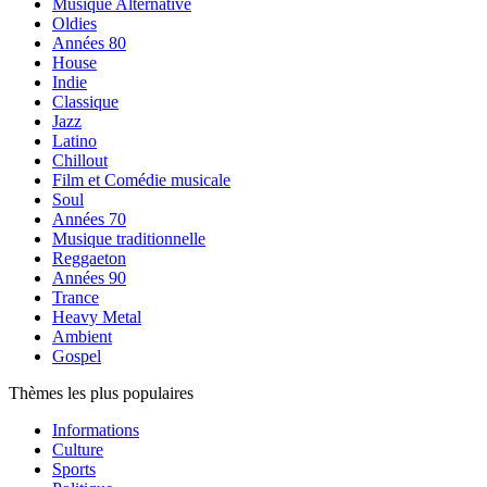
Musique Alternative
Oldies
Années 80
House
Indie
Classique
Jazz
Latino
Chillout
Film et Comédie musicale
Soul
Années 70
Musique traditionnelle
Reggaeton
Années 90
Trance
Heavy Metal
Ambient
Gospel
Thèmes les plus populaires
Informations
Culture
Sports