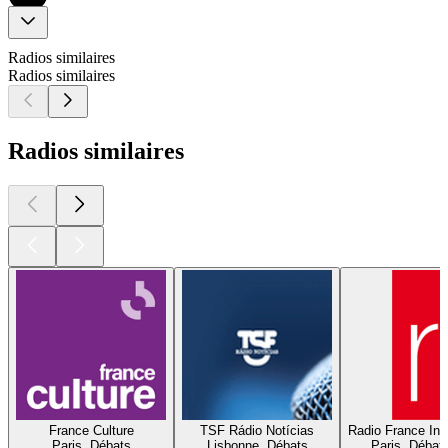
Radios similaires
Radios similaires
Radios similaires
France Culture
TSF Rádio Notícias
Radio France Inte
Paris, Débats
Lisbonne, Débats
Paris, Débat