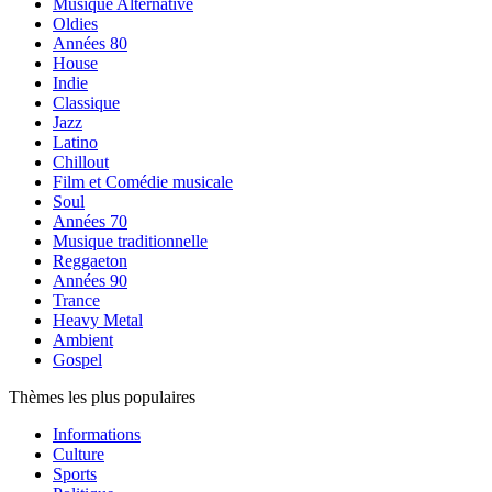
Musique Alternative
Oldies
Années 80
House
Indie
Classique
Jazz
Latino
Chillout
Film et Comédie musicale
Soul
Années 70
Musique traditionnelle
Reggaeton
Années 90
Trance
Heavy Metal
Ambient
Gospel
Thèmes les plus populaires
Informations
Culture
Sports