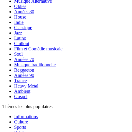
Musique Alternative
Oldies
Années 80
House
Indie
Classique
Jazz
Latino
Chillout
Film et Comédie musicale
Soul
Années 70
Musique traditionnelle
Reggaeton
Années 90
Trance
Heavy Metal
Ambient
Gospel
Thèmes les plus populaires
Informations
Culture
Sports