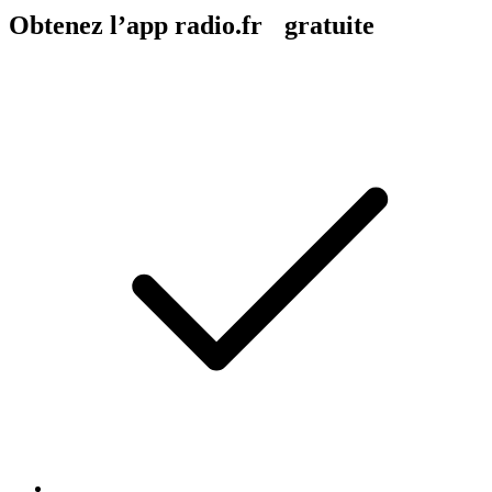
Obtenez l’app radio.fr gratuite