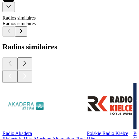
Radios similaires
Radios similaires
Radios similaires
Radio Akadera
Polskie Radio Kielce
Po
Białystok, Hits, Musique Alternative, Rock
Hits
Cr