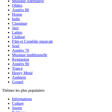
Musique Alternative
Oldies
Années 80
House
Indie
Classique
Jazz
Latino
Chillout
Film et Comédie musicale
Soul
Années 70
Musique traditionnelle
Reggaeton
Années 90
Trance
Heavy Metal
Ambient
Gospel
Thèmes les plus populaires
Informations
Culture
Sports