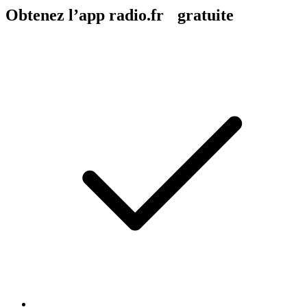
Obtenez l’app radio.fr gratuite