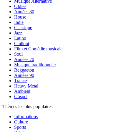
Musique Alternative
Oldies
Années 80
House
Indie
Classique
Jazz
Latino
Chillout
Film et Comédie musicale
Soul
Années 70
Musique traditionnelle
Reggaeton
Années 90
Trance
Heavy Metal
Ambient
Gospel
Thèmes les plus populaires
Informations
Culture
Sports