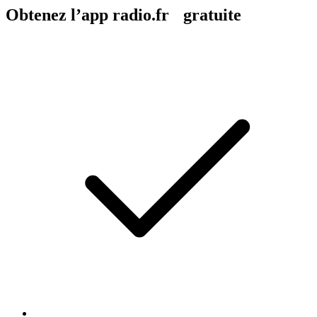
Obtenez l’app radio.fr gratuite