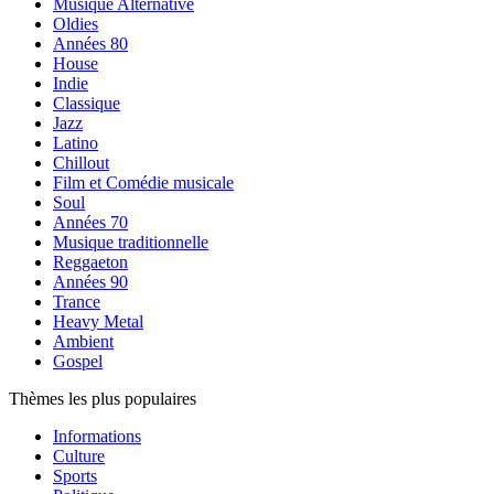
Musique Alternative
Oldies
Années 80
House
Indie
Classique
Jazz
Latino
Chillout
Film et Comédie musicale
Soul
Années 70
Musique traditionnelle
Reggaeton
Années 90
Trance
Heavy Metal
Ambient
Gospel
Thèmes les plus populaires
Informations
Culture
Sports