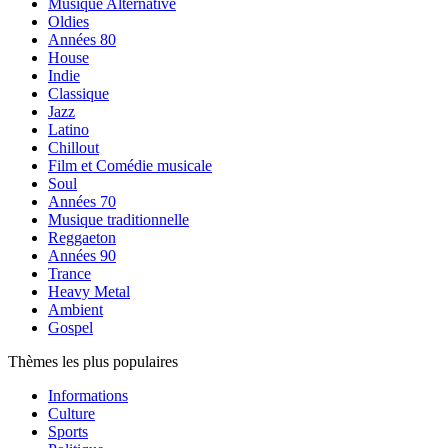
Musique Alternative
Oldies
Années 80
House
Indie
Classique
Jazz
Latino
Chillout
Film et Comédie musicale
Soul
Années 70
Musique traditionnelle
Reggaeton
Années 90
Trance
Heavy Metal
Ambient
Gospel
Thèmes les plus populaires
Informations
Culture
Sports