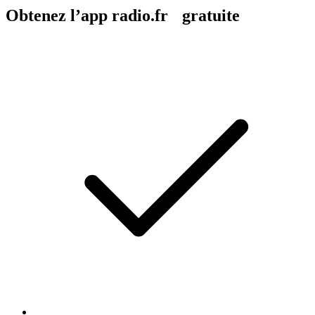
Obtenez l’app radio.fr gratuite