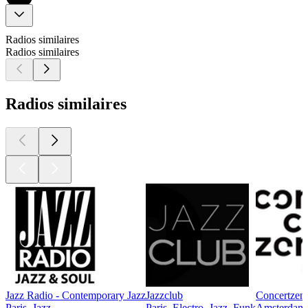
Radios similaires
Radios similaires
Radios similaires
Jazz Radio - Contemporary Jazz
Jazzclub
Concertzend
Paris, Jazz
Paris, Electro, Jazz, Funk
Amsterdam,