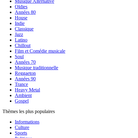
Musique Alternative
Oldies
Années 80
House
Indie
Classique
Jazz
Latino
Chillout
Film et Comédie musicale
Soul
Années 70
Musique traditionnelle
Reggaeton
Années 90
Trance
Heavy Metal
Ambient
Gospel
Thèmes les plus populaires
Informations
Culture
Sports