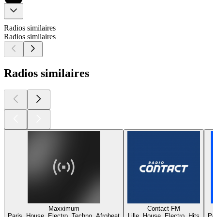
Radios similaires
Radios similaires
Radios similaires
Maxximum
Contact FM
Paris, House, Electro, Techno, Afrobeat
Lille, House, Electro, Hits
Par