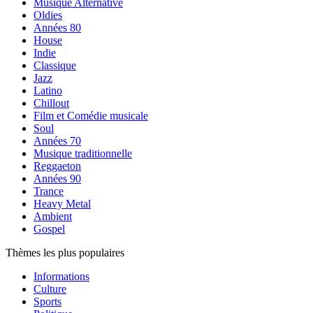
Musique Alternative
Oldies
Années 80
House
Indie
Classique
Jazz
Latino
Chillout
Film et Comédie musicale
Soul
Années 70
Musique traditionnelle
Reggaeton
Années 90
Trance
Heavy Metal
Ambient
Gospel
Thèmes les plus populaires
Informations
Culture
Sports