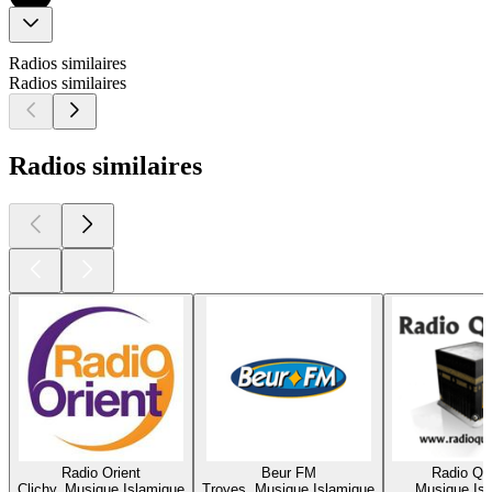
Radios similaires
Radios similaires
Radios similaires
Radio Orient
Beur FM
Radio Qu
Clichy, Musique Islamique
Troyes, Musique Islamique
Musique Is