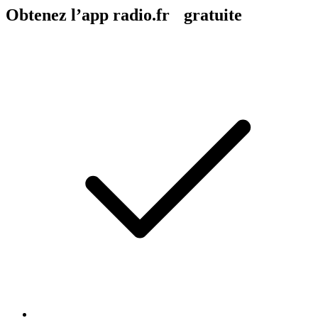
Obtenez l’app radio.fr gratuite