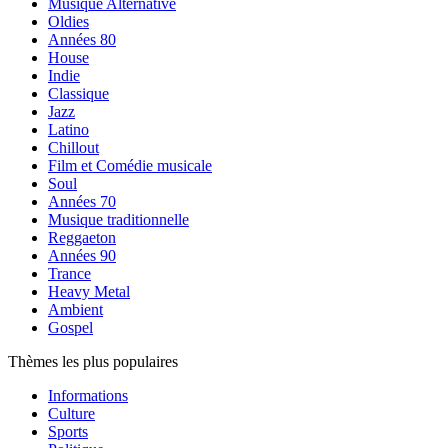
Musique Alternative
Oldies
Années 80
House
Indie
Classique
Jazz
Latino
Chillout
Film et Comédie musicale
Soul
Années 70
Musique traditionnelle
Reggaeton
Années 90
Trance
Heavy Metal
Ambient
Gospel
Thèmes les plus populaires
Informations
Culture
Sports