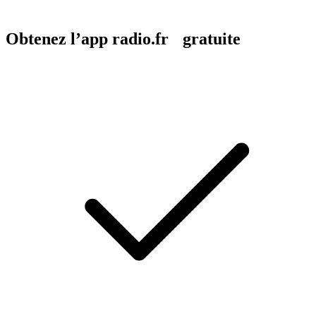
Obtenez l’app radio.fr gratuite