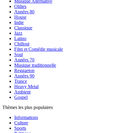
Musique Alternative
Oldies
Années 80
House
Indie
Classique
Jazz
Latino
Chillout
Film et Comédie musicale
Soul
Années 70
Musique traditionnelle
Reggaeton
Années 90
Trance
Heavy Metal
Ambient
Gospel
Thèmes les plus populaires
Informations
Culture
Sports