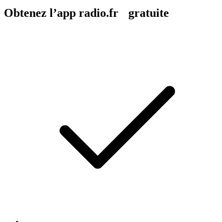
Obtenez l’app radio.fr gratuite