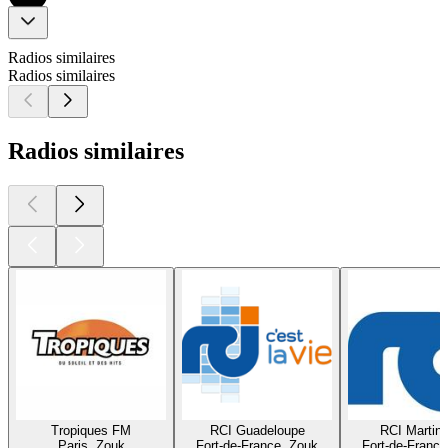
Radios similaires
Radios similaires
Radios similaires
Tropiques FM
RCI Guadeloupe
RCI Martini
Paris, Zouk
Fort-de-France, Zouk
Fort-de-France