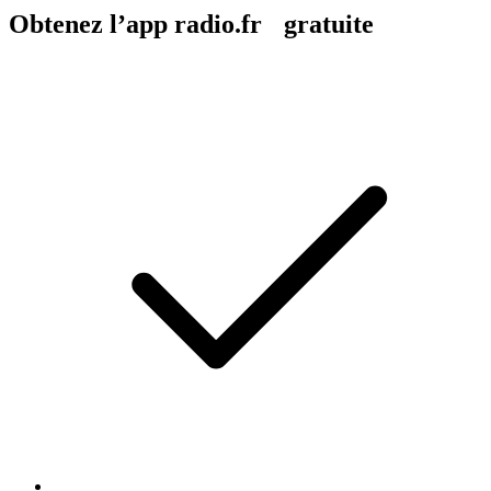
Obtenez l’app radio.fr gratuite