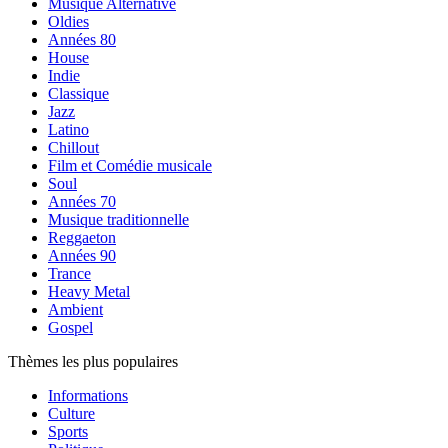
Musique Alternative
Oldies
Années 80
House
Indie
Classique
Jazz
Latino
Chillout
Film et Comédie musicale
Soul
Années 70
Musique traditionnelle
Reggaeton
Années 90
Trance
Heavy Metal
Ambient
Gospel
Thèmes les plus populaires
Informations
Culture
Sports