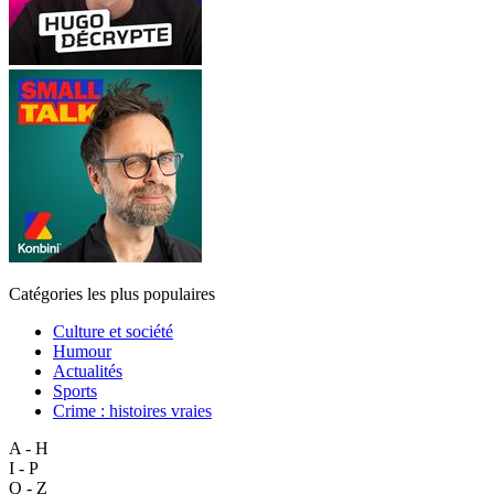
Catégories les plus populaires
Culture et société
Humour
Actualités
Sports
Crime : histoires vraies
A - H
I - P
Q - Z