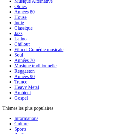
Musique Alternative
Oldies
Années 80
House
Indie
Classique
Jazz
Latino
Chillout
Film et Comédie musicale
Soul
Années 70
Musique traditionnelle
Reggaeton
Années 90
Trance
Heavy Metal
Ambient
Gospel
Thèmes les plus populaires
Informations
Culture
Sports