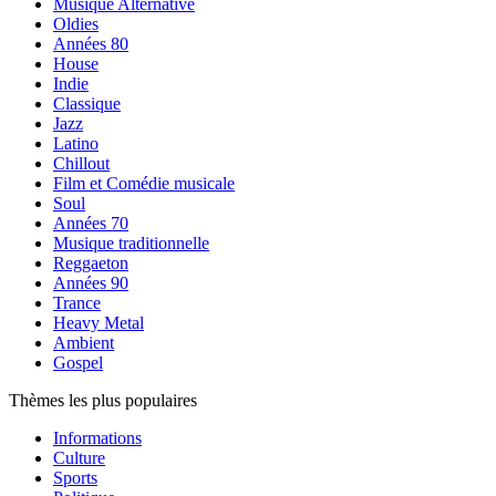
Musique Alternative
Oldies
Années 80
House
Indie
Classique
Jazz
Latino
Chillout
Film et Comédie musicale
Soul
Années 70
Musique traditionnelle
Reggaeton
Années 90
Trance
Heavy Metal
Ambient
Gospel
Thèmes les plus populaires
Informations
Culture
Sports