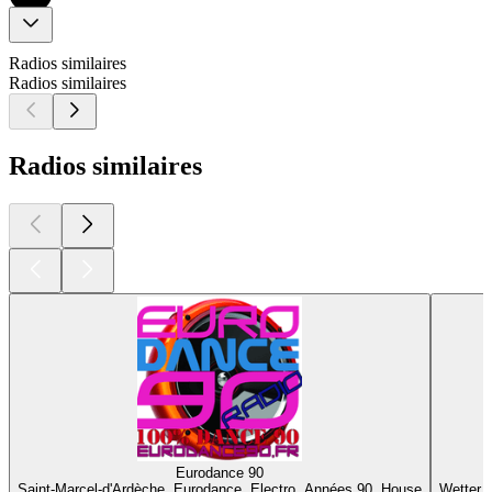
Radios similaires
Radios similaires
Radios similaires
Eurodance 90
B
Saint-Marcel-d'Ardèche, Eurodance, Electro, Années 90, House
Wetter,