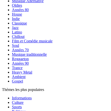
Musique Alternative
Oldies
Années 80
House
Indie
Classique
Jazz
Latino
Chillout
Film et Comédie musicale
Soul
Années 70
Musique traditionnelle
Reggaeton
Années 90
Trance
Heavy Metal
Ambient
Gospel
Thèmes les plus populaires
Informations
Culture
Sports