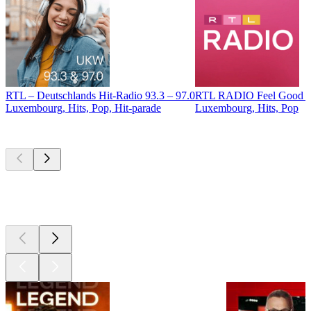
RTL – Deutschlands Hit-Radio 93.3 – 97.0
RTL RADIO Feel Good 
Luxembourg, Hits, Pop, Hit-parade
Luxembourg, Hits, Pop
Les meilleurs
podcasts
Les meilleurs
podcasts
Les meilleurs
podcasts