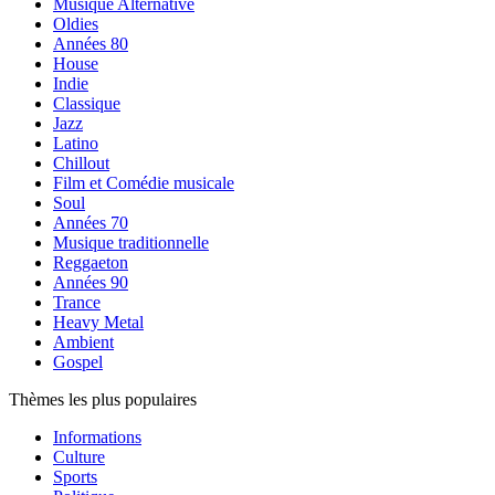
Musique Alternative
Oldies
Années 80
House
Indie
Classique
Jazz
Latino
Chillout
Film et Comédie musicale
Soul
Années 70
Musique traditionnelle
Reggaeton
Années 90
Trance
Heavy Metal
Ambient
Gospel
Thèmes les plus populaires
Informations
Culture
Sports