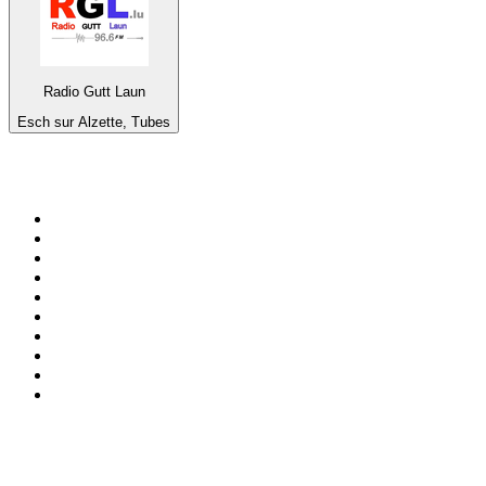
Radio Gutt Laun
Esch sur Alzette, Tubes
Top 100 sur
radio.fr
1
.
RMC Info Talk Sport
2
.
RTL
3
.
France Info
4
.
Europe 1
5
.
France Inter
6
.
Radio FREE DOM
7
.
NOSTALGIE
8
.
Tropiques FM
9
.
CHERIE FM
10
.
NRJ
Top 100 des podcasts en
France