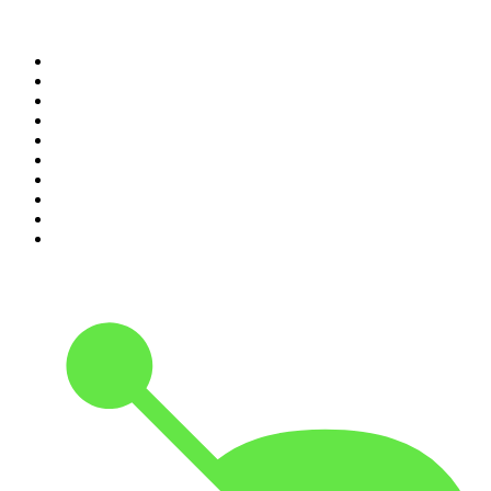
Top 100 des podcasts en
France
1
.
LEGEND
2
.
Les Grosses Têtes
3
.
L'After Foot
4
.
Hondelatte Raconte
5
.
Entrez dans l'Histoire
6
.
Les grands dossiers de l'Histoire par Franck Ferrand
7
.
L'Heure Du Crime
8
.
Transfert
9
.
HugoDécrypte - Actus et interviews
10
.
Small Talk - Konbini