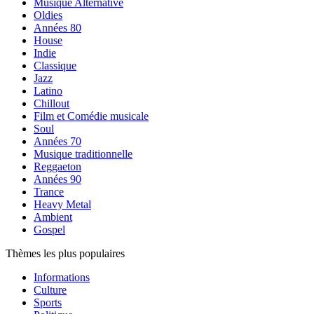
Musique Alternative
Oldies
Années 80
House
Indie
Classique
Jazz
Latino
Chillout
Film et Comédie musicale
Soul
Années 70
Musique traditionnelle
Reggaeton
Années 90
Trance
Heavy Metal
Ambient
Gospel
Thèmes les plus populaires
Informations
Culture
Sports