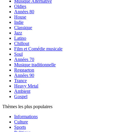
Musique Alternative
Oldies
Années 80
House
Indie
Classique
Jazz
Latino
Chillout
Film et Comédie musicale
Soul
Années 70
Musique traditionnelle
Reggaeton
Années 90
Trance
Heavy Metal
Ambient
Gospel
Thèmes les plus populaires
Informations
Culture
Sports