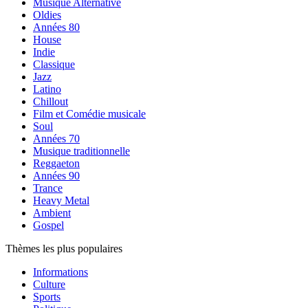
Musique Alternative
Oldies
Années 80
House
Indie
Classique
Jazz
Latino
Chillout
Film et Comédie musicale
Soul
Années 70
Musique traditionnelle
Reggaeton
Années 90
Trance
Heavy Metal
Ambient
Gospel
Thèmes les plus populaires
Informations
Culture
Sports