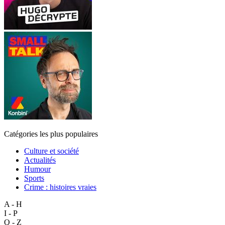
Catégories les plus populaires
Culture et société
Actualités
Humour
Sports
Crime : histoires vraies
A - H
I - P
Q - Z