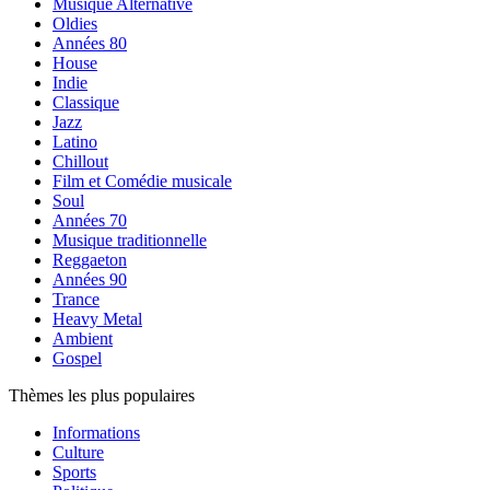
Musique Alternative
Oldies
Années 80
House
Indie
Classique
Jazz
Latino
Chillout
Film et Comédie musicale
Soul
Années 70
Musique traditionnelle
Reggaeton
Années 90
Trance
Heavy Metal
Ambient
Gospel
Thèmes les plus populaires
Informations
Culture
Sports