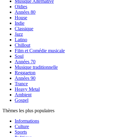
Musique Alternative
Oldies
Années 80
House
Indie
Classique
Jazz
Latino
Chillout
Film et Comédie musicale
Soul
Années 70
Musique traditionnelle
Reggaeton
Années 90
Trance
Heavy Metal
Ambient
Gospel
Thèmes les plus populaires
Informations
Culture
Sports