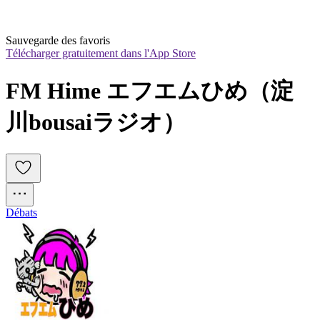
Sauvegarde des favoris
Télécharger gratuitement dans l'App Store
FM Hime エフエムひめ（淀
川bousaiラジオ）
Débats