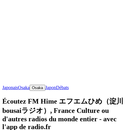
Japonais
Osaka
Japon
Débats
Osaka
Écoutez FM Hime エフエムひめ（淀川
bousaiラジオ）, France Culture ou
d'autres radios du monde entier - avec
l'app de radio.fr