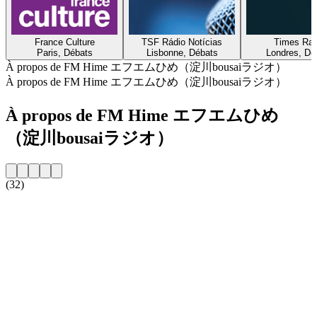
France Culture
TSF Rádio Notícias
Times Rad
Paris, Débats
Lisbonne, Débats
Londres, Dé
À propos de FM Hime エフエムひめ（淀川bousaiラジオ）
À propos de FM Hime エフエムひめ（淀川bousaiラジオ）
À propos de FM Hime エフエムひめ
（淀川bousaiラジオ）
(32)
Site web de la radio