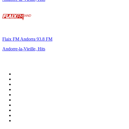
Flaix FM Andorra 93.8 FM
Andorre-la-Vieille, Hits
Top 100 sur
radio.fr
1
.
RTL
2
.
RMC Info Talk Sport
3
.
France Info
4
.
Europe 1
5
.
France Inter
6
.
Radio FREE DOM
7
.
NOSTALGIE
8
.
Tropiques FM
9
.
CHERIE FM
10
.
RTL2