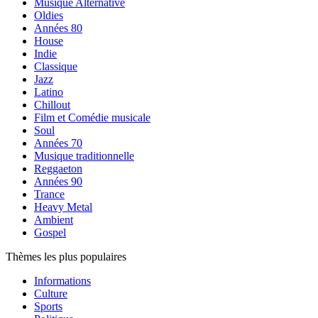
Musique Alternative
Oldies
Années 80
House
Indie
Classique
Jazz
Latino
Chillout
Film et Comédie musicale
Soul
Années 70
Musique traditionnelle
Reggaeton
Années 90
Trance
Heavy Metal
Ambient
Gospel
Thèmes les plus populaires
Informations
Culture
Sports