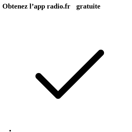
Obtenez l’app radio.fr gratuite