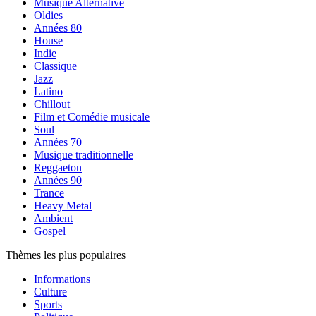
Musique Alternative
Oldies
Années 80
House
Indie
Classique
Jazz
Latino
Chillout
Film et Comédie musicale
Soul
Années 70
Musique traditionnelle
Reggaeton
Années 90
Trance
Heavy Metal
Ambient
Gospel
Thèmes les plus populaires
Informations
Culture
Sports