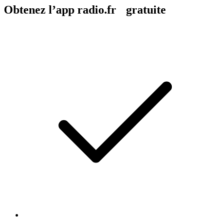
Obtenez l’app radio.fr gratuite