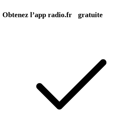
Obtenez l’app radio.fr gratuite