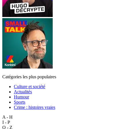
Catégories les plus populaires
Culture et société
Actualités
Humour
Sports
Crime : histoires vraies
A - H
I - P
Q - Z