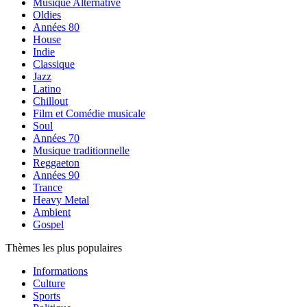
Musique Alternative
Oldies
Années 80
House
Indie
Classique
Jazz
Latino
Chillout
Film et Comédie musicale
Soul
Années 70
Musique traditionnelle
Reggaeton
Années 90
Trance
Heavy Metal
Ambient
Gospel
Thèmes les plus populaires
Informations
Culture
Sports