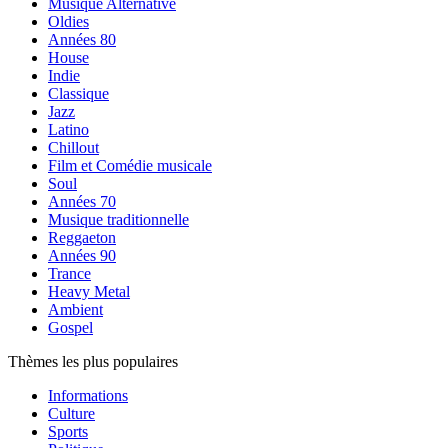
Musique Alternative
Oldies
Années 80
House
Indie
Classique
Jazz
Latino
Chillout
Film et Comédie musicale
Soul
Années 70
Musique traditionnelle
Reggaeton
Années 90
Trance
Heavy Metal
Ambient
Gospel
Thèmes les plus populaires
Informations
Culture
Sports