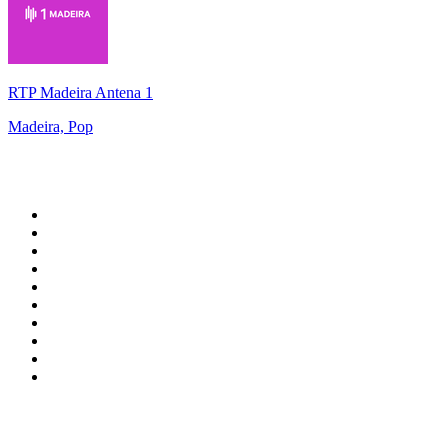
RTP Madeira Antena 1
Madeira, Pop
Top 100 sur
radio.fr
1
.
RMC Info Talk Sport
2
.
RTL
3
.
France Info
4
.
Europe 1
5
.
France Inter
6
.
Radio FREE DOM
7
.
NOSTALGIE
8
.
Tropiques FM
9
.
CHERIE FM
10
.
NRJ
Top 100 des podcasts en
France