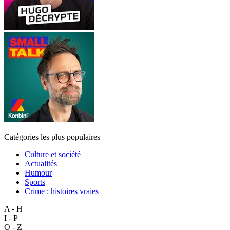
Catégories les plus populaires
Culture et société
Actualités
Humour
Sports
Crime : histoires vraies
A - H
I - P
Q - Z