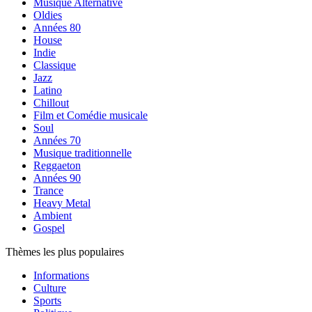
Musique Alternative
Oldies
Années 80
House
Indie
Classique
Jazz
Latino
Chillout
Film et Comédie musicale
Soul
Années 70
Musique traditionnelle
Reggaeton
Années 90
Trance
Heavy Metal
Ambient
Gospel
Thèmes les plus populaires
Informations
Culture
Sports