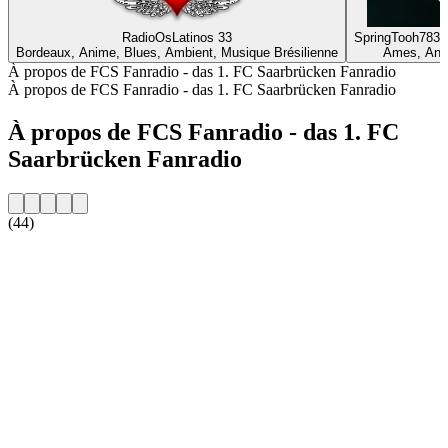
RadioOsLatinos 33
SpringTooh7832 
Bordeaux, Anime, Blues, Ambient, Musique Brésilienne
Ames, Ann
À propos de FCS Fanradio - das 1. FC Saarbrücken Fanradio
À propos de FCS Fanradio - das 1. FC Saarbrücken Fanradio
À propos de FCS Fanradio - das 1. FC
Saarbrücken Fanradio
(44)
Site web de la radio