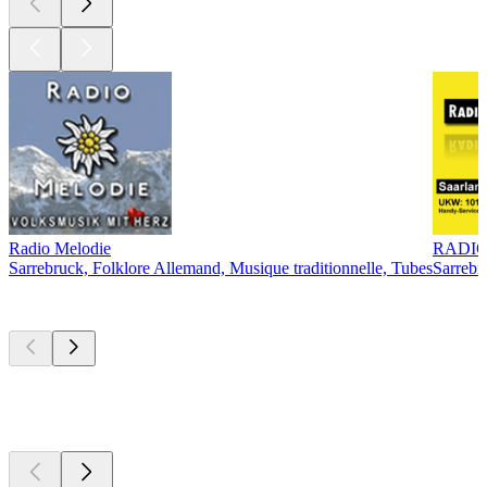
Radio Melodie
RADIO
Sarrebruck, Folklore Allemand, Musique traditionnelle, Tubes
Sarrebr
Les meilleurs
podcasts
Les meilleurs
podcasts
Les meilleurs
podcasts