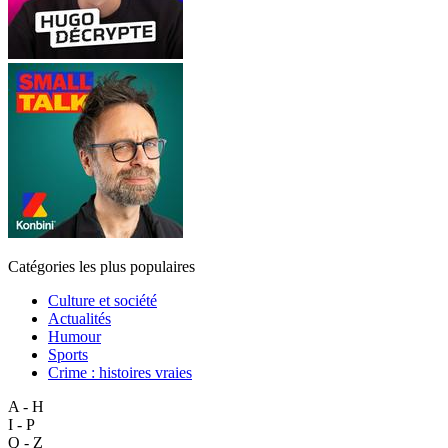
Catégories les plus populaires
Culture et société
Actualités
Humour
Sports
Crime : histoires vraies
A - H
I - P
Q - Z