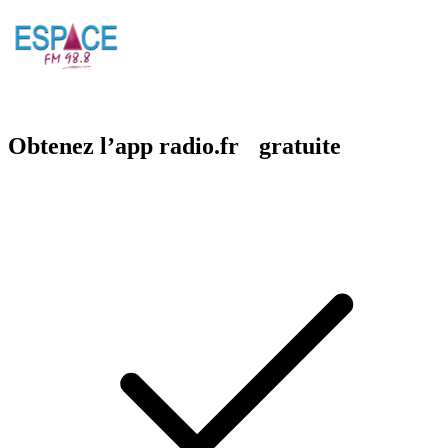
Obtenez l’app radio.fr gratuite