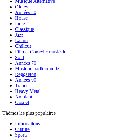
Musique Alternative
Oldies
Années 80
House
Indie
Classique
Jazz
Latino
Chillout
Film et Comédie musicale
Soul
Années 70
Musique traditionnelle
Reggaeton
Années 90
Trance
Heavy Metal
Ambient
Gospel
Thèmes les plus populaires
Informations
Culture
Sports