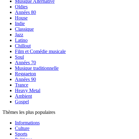
Musique Alternative
Oldies
Années 80
House
Indie
Classique
Jazz
Latino
Chillout
Film et Comédie musicale
Soul
Années 70
Musique traditionnelle
Reggaeton
Années 90
Trance
Heavy Metal
Ambient
Gospel
Thèmes les plus populaires
Informations
Culture
Sports