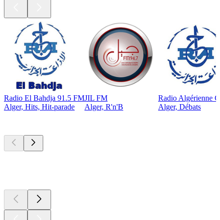
Radio El Bahdja 91.5 FM
JIL FM
Radio Algérienne C
Alger, Hits, Hit-parade
Alger, R'n'B
Alger, Débats
Les meilleurs
podcasts
Les meilleurs
podcasts
Les meilleurs
podcasts