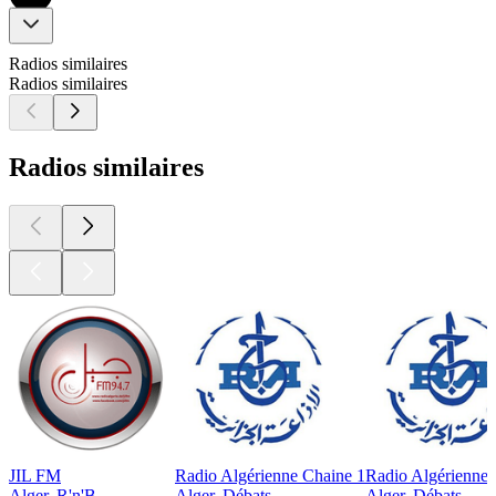
Radios similaires
Radios similaires
Radios similaires
JIL FM
Radio Algérienne Chaine 1
Radio Algérienne 
Alger, R'n'B
Alger, Débats
Alger, Débats