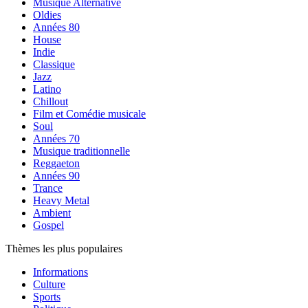
Musique Alternative
Oldies
Années 80
House
Indie
Classique
Jazz
Latino
Chillout
Film et Comédie musicale
Soul
Années 70
Musique traditionnelle
Reggaeton
Années 90
Trance
Heavy Metal
Ambient
Gospel
Thèmes les plus populaires
Informations
Culture
Sports