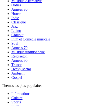
Musique Alternative
Oldies
Années 80
House
Indie
Classique
Jazz
Latino
Chillout
Film et Comédie musicale
Soul
Années 70
Musique traditionnelle
Reggaeton
Années 90
Trance
Heavy Metal
Ambient
Gospel
Thèmes les plus populaires
Informations
Culture
Sports