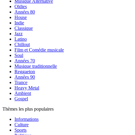
Musique Alternative
Oldies
Années 80
House
Indie
Classique
Jazz
Latino
Chillout
Film et Comédie musicale
Soul
Années 70
Musique traditionnelle
Reggaeton
Années 90
Trance
Heavy Metal
Ambient
Gospel
Thèmes les plus populaires
Informations
Culture
Sports