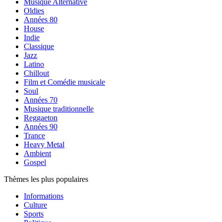
Musique Alternative
Oldies
Années 80
House
Indie
Classique
Jazz
Latino
Chillout
Film et Comédie musicale
Soul
Années 70
Musique traditionnelle
Reggaeton
Années 90
Trance
Heavy Metal
Ambient
Gospel
Thèmes les plus populaires
Informations
Culture
Sports