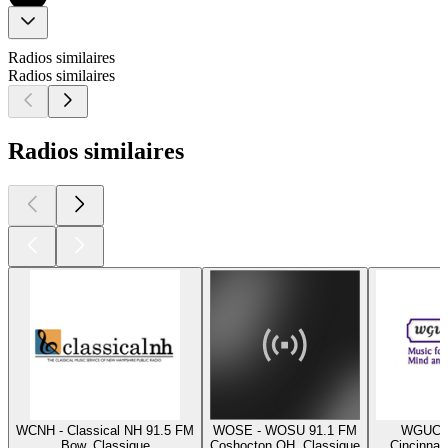
Radios similaires
Radios similaires
Radios similaires
WCNH - Classical NH 91.5 FM
WOSE - WOSU 91.1 FM
WGUC -
Bow, Classique
Coshocton OH, Classique
Cincinnat