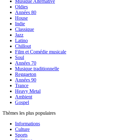
Musique Alternative
Oldies
Années 80
House
Indie
Classique
Jazz
Latino
Chillout
Film et Comédie musicale
Soul
Années 70
Musique traditionnelle
Reggaeton
Années 90
Trance
Heavy Metal
Ambient
Gospel
Thèmes les plus populaires
Informations
Culture
Sports