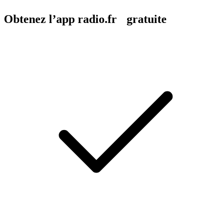
Obtenez l’app radio.fr gratuite