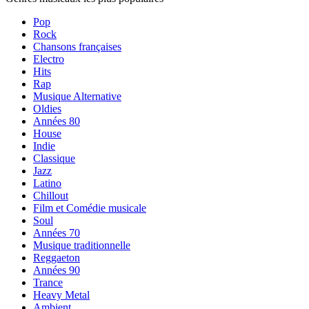
Pop
Rock
Chansons françaises
Electro
Hits
Rap
Musique Alternative
Oldies
Années 80
House
Indie
Classique
Jazz
Latino
Chillout
Film et Comédie musicale
Soul
Années 70
Musique traditionnelle
Reggaeton
Années 90
Trance
Heavy Metal
Ambient