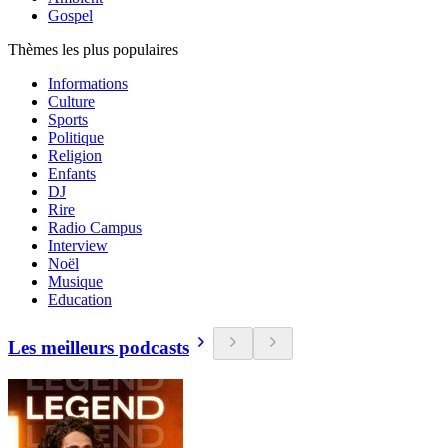
Gospel
Thèmes les plus populaires
Informations
Culture
Sports
Politique
Religion
Enfants
DJ
Rire
Radio Campus
Interview
Noël
Musique
Education
Les meilleurs podcasts