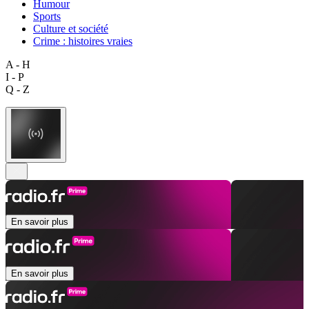
Humour
Sports
Culture et société
Crime : histoires vraies
A - H
I - P
Q - Z
En savoir plus
En savoir plus