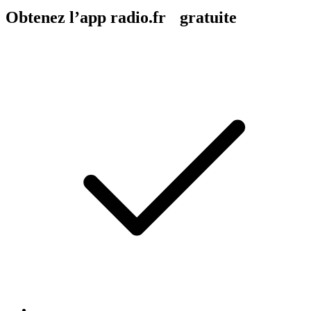
Obtenez l’app radio.fr gratuite