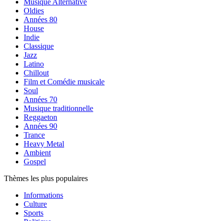
Musique Alternative
Oldies
Années 80
House
Indie
Classique
Jazz
Latino
Chillout
Film et Comédie musicale
Soul
Années 70
Musique traditionnelle
Reggaeton
Années 90
Trance
Heavy Metal
Ambient
Gospel
Thèmes les plus populaires
Informations
Culture
Sports