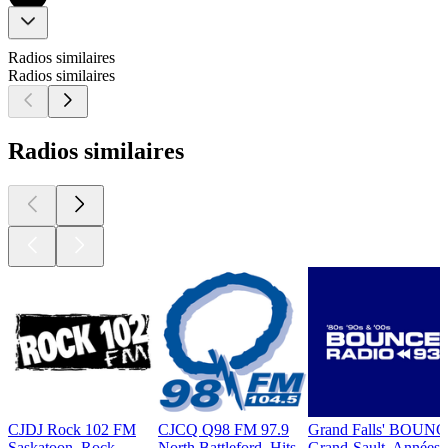
Radios similaires
Radios similaires
Radios similaires
CJDJ Rock 102 FM
CJCQ Q98 FM 97.9
Grand Falls' BOUNC
Saskatoon, Rock
North Battleford, Hits
Grand-Sault, Années 