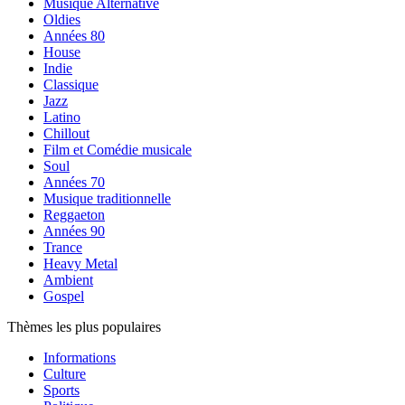
Musique Alternative
Oldies
Années 80
House
Indie
Classique
Jazz
Latino
Chillout
Film et Comédie musicale
Soul
Années 70
Musique traditionnelle
Reggaeton
Années 90
Trance
Heavy Metal
Ambient
Gospel
Thèmes les plus populaires
Informations
Culture
Sports