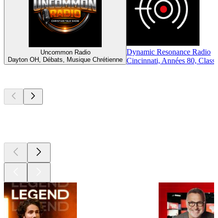
Dynamic Resonance Radio
Uncommon Radio
Dayton OH, Débats, Musique Chrétienne
Cincinnati, Années 80, Class
Les meilleurs
podcasts
Les meilleurs
podcasts
Les meilleurs
podcasts