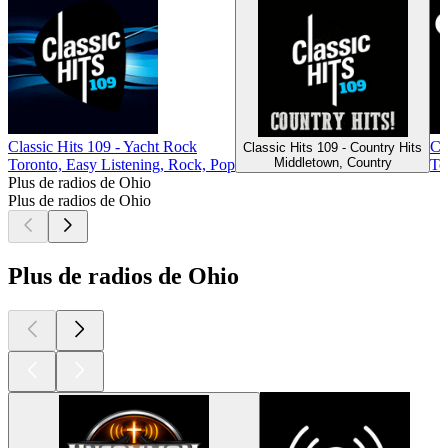
Classic Hits 109 - Yacht Rock
Cl
Classic Hits 109 - Country Hits
Middletown, Country
Toronto, Easy Listening, Rock, Pop
To
Plus de radios de Ohio
Plus de radios de Ohio
Plus de radios de Ohio