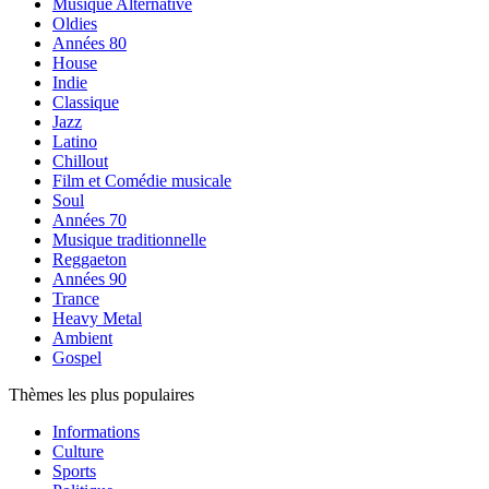
Musique Alternative
Oldies
Années 80
House
Indie
Classique
Jazz
Latino
Chillout
Film et Comédie musicale
Soul
Années 70
Musique traditionnelle
Reggaeton
Années 90
Trance
Heavy Metal
Ambient
Gospel
Thèmes les plus populaires
Informations
Culture
Sports