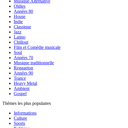
Musique Alternative
Oldies
Années 80
House
Indie
Classique
Jazz
Latino
Chillout
Film et Comédie musicale
Soul
Années 70
Musique traditionnelle
Reggaeton
Années 90
Trance
Heavy Metal
Ambient
Gospel
Thèmes les plus populaires
Informations
Culture
Sports