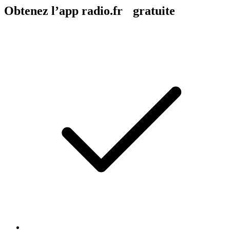
Obtenez l’app radio.fr gratuite