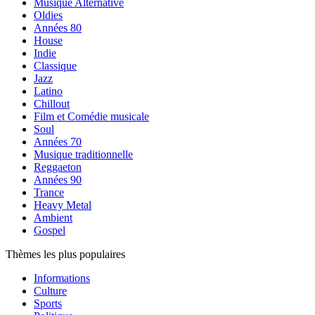
Musique Alternative
Oldies
Années 80
House
Indie
Classique
Jazz
Latino
Chillout
Film et Comédie musicale
Soul
Années 70
Musique traditionnelle
Reggaeton
Années 90
Trance
Heavy Metal
Ambient
Gospel
Thèmes les plus populaires
Informations
Culture
Sports