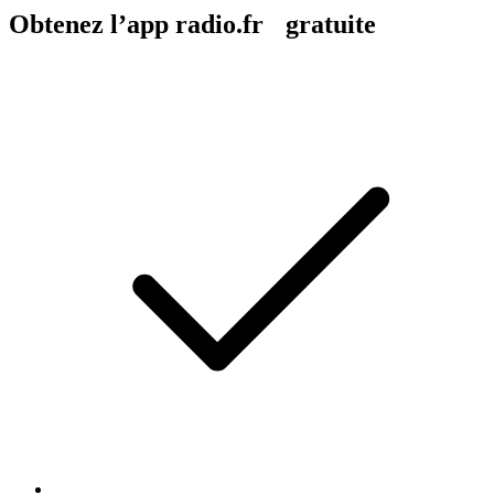
Obtenez l’app radio.fr gratuite