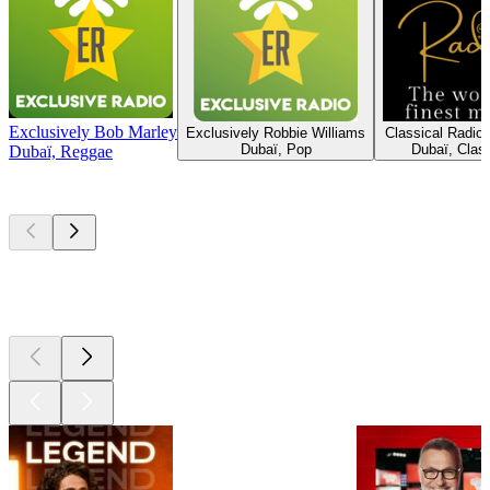
Exclusively Bob Marley
Exclusively Robbie Williams
Classical Radio
Dubaï, Pop
Dubaï, Clas
Dubaï, Reggae
Les meilleurs
podcasts
Les meilleurs
podcasts
Les meilleurs
podcasts