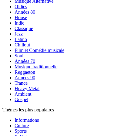
Musique Alternative
Oldies
Années 80
House
Indie
Classique
Jazz
Latino
Chillout
Film et Comédie musicale
Soul
Années 70
Musique traditionnelle
Reggaeton
Années 90
Trance
Heavy Metal
Ambient
Gospel
Thèmes les plus populaires
Informations
Culture
Sports