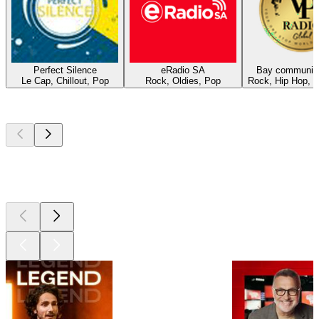
Perfect Silence
eRadio SA
Bay community
Le Cap, Chillout, Pop
Rock, Oldies, Pop
Rock, Hip Hop, 
Les meilleurs
podcasts
Les meilleurs
podcasts
Les meilleurs
podcasts