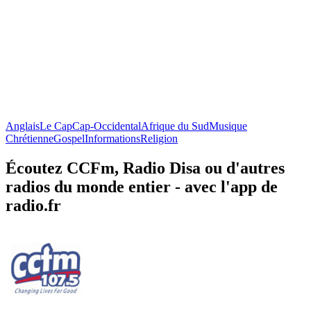
Anglais
Le Cap
Cap-Occidental
Afrique du Sud
Musique
Chrétienne
Gospel
Informations
Religion
Écoutez CCFm, Radio Disa ou d'autres
radios du monde entier - avec l'app de
radio.fr