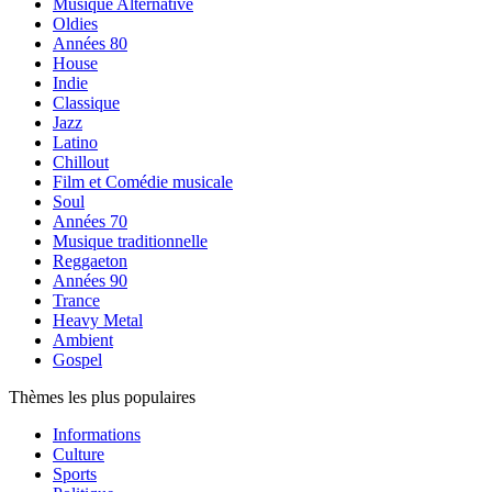
Musique Alternative
Oldies
Années 80
House
Indie
Classique
Jazz
Latino
Chillout
Film et Comédie musicale
Soul
Années 70
Musique traditionnelle
Reggaeton
Années 90
Trance
Heavy Metal
Ambient
Gospel
Thèmes les plus populaires
Informations
Culture
Sports