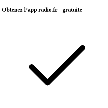
Obtenez l’app radio.fr gratuite