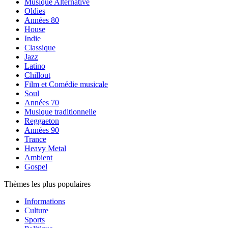
Musique Alternative
Oldies
Années 80
House
Indie
Classique
Jazz
Latino
Chillout
Film et Comédie musicale
Soul
Années 70
Musique traditionnelle
Reggaeton
Années 90
Trance
Heavy Metal
Ambient
Gospel
Thèmes les plus populaires
Informations
Culture
Sports