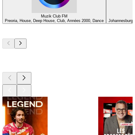
Muzik Club FM
Preoria, House, Deep House, Club, Années 2000, Dance
Johannesburg, 
Les meilleurs
podcasts
Les meilleurs
podcasts
Les meilleurs
podcasts