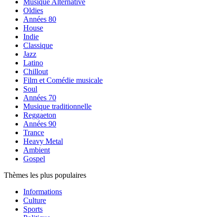
Musique Alternative
Oldies
Années 80
House
Indie
Classique
Jazz
Latino
Chillout
Film et Comédie musicale
Soul
Années 70
Musique traditionnelle
Reggaeton
Années 90
Trance
Heavy Metal
Ambient
Gospel
Thèmes les plus populaires
Informations
Culture
Sports