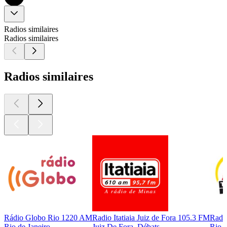
Radios similaires
Radios similaires
Radios similaires
Rádio Globo Rio 1220 AM
Radio Itatiaia Juiz de Fora 105.3 FM
Radi
Rio de Janeiro
Juiz De Fora, Débats
Rio d