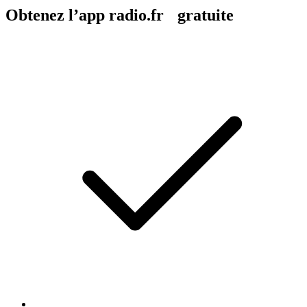
Obtenez l’app radio.fr gratuite