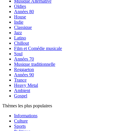
Musique Alternative
Oldies
Années 80
House
Indie
Classique
Jazz
Latino
Chillout
Film et Comédie musicale
Soul
Années 70
Musique traditionnelle
Reggaeton
Années 90
Trance
Heavy Metal
Ambient
Gospel
Thèmes les plus populaires
Informations
Culture
Sports