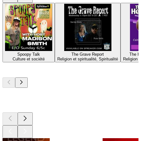
Spoopy Talk
The Grave Report
The He
Culture et société
Religion et spiritualité, Spiritualité
Religion et
Les meilleurs
podcasts
Les meilleurs
podcasts
Les meilleurs
podcasts